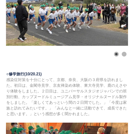
○修学旅行(10/20.21)
感染症対策を十分にとって、京都、奈良、大阪の３府県を訪れまし
た。初日は、金閣寺見学、京友禅染め体験、東大寺見学、鹿のえさや
り体験をしました。２日目は、ユニバーサルスタジオジャパンでの班
別行動、カップヌードルミュージアム見学・オリジナルヌードル製作
をしました。「楽しくてあっという間の２日間でした。」「今度は家
族と訪れてみたいです。」「みんなと一緒に活動できて、成長できた
と思います。」という感想が多く聞かれました。