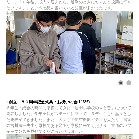
た。」「６年後、成人を迎えたら、選挙のときにちゃんと投票に行き
たいです。」という感想を書いている児童が多かったです。
○創立１５０周年記念式典・お祝いの会(11/25)
６年生は総合の時間に準備してきた「足羽小学校の今と昔」について
発表しました。学年全員がステージに立って、６年生らしい堂々とし
た発表ができました。また、人文字の航空撮影ビデオを見たり、書家
の吉川壽一先生が母校である足羽小学校に来てくださり、書道のパフ
ォーマンスを見せてくださったりしました。