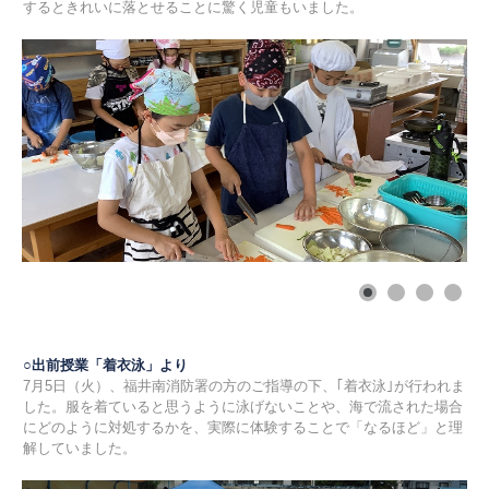
するときれいに落とせることに驚く児童もいました。
○出前授業「着衣泳」より
7月5日（火）、福井南消防署の方のご指導の下、｢着衣泳｣が行われま
した。服を着ていると思うように泳げないことや、海で流された場合
にどのように対処するかを、実際に体験することで「なるほど」と理
解していました。