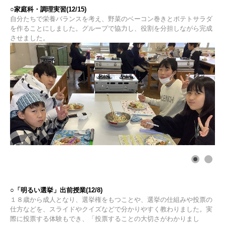
○家庭科・調理実習(12/15)
自分たちで栄養バランスを考え、野菜のベーコン巻きとポテトサラダ
を作ることにしました。グループで協力し、役割を分担しながら完成
させました。
○「明るい選挙」出前授業(12/8)
１８歳から成人となり、選挙権をもつことや、選挙の仕組みや投票の
仕方などを、スライドやクイズなどで分かりやすく教わりました。実
際に投票する体験もでき、「投票することの大切さがわかりまし