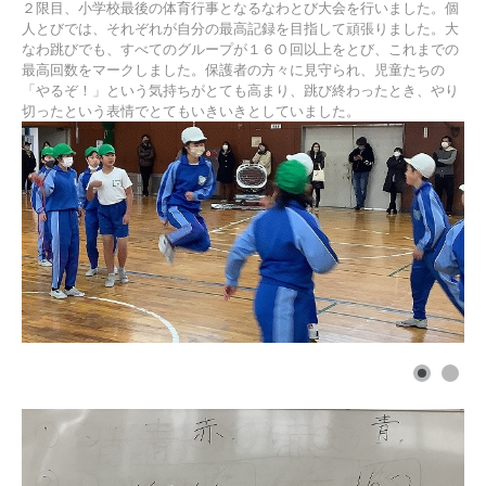
２限目、小学校最後の体育行事となるなわとび大会を行いました。個
人とびでは、それぞれが自分の最高記録を目指して頑張りました。大
なわ跳びでも、すべてのグループが１６０回以上をとび、これまでの
最高回数をマークしました。保護者の方々に見守られ、児童たちの
「やるぞ！」という気持ちがとても高まり、跳び終わったとき、やり
切ったという表情でとてもいきいきとしていました。