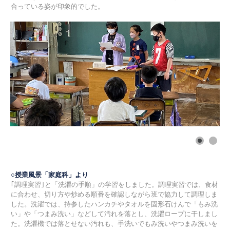
合っている姿が印象的でした。
○授業風景「家庭科」より
｢調理実習｣と「洗濯の手順」の学習をしました。調理実習では、食材
に合わせ、切り方や炒める順番を確認しながら班で協力して調理しま
した。洗濯では、持参したハンカチやタオルを固形石けんで「もみ洗
い」や「つまみ洗い」などして汚れを落とし、洗濯ロープに干しまし
た。洗濯機では落とせない汚れも、手洗いでもみ洗いやつまみ洗いを