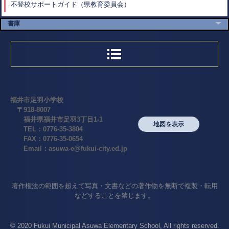
不登校サポートガイド（県教育委員会）
書庫
福井市足羽小学校
〒918-8007
福井県福井市足羽3丁目1-1
地図を表示
TEL：0776-35-3804
FAX：0776-35-0654
Email：asuwa-e@fukui-city.ed.jp
著作権法の範囲を超えて写真・文書などの著作物を無断で複製・転用
などすることを禁じます。
© 2020 Fukui Municipal Asuwa Elementary School, All rights reserved.