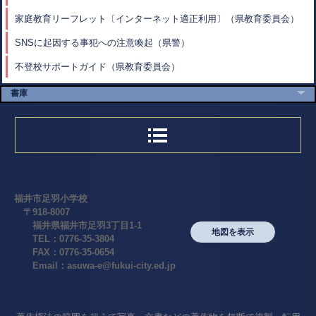
家庭教育リーフレット〔インターネット適正利用〕（県教育委員会）
SNSに起因する事犯への注意喚起（県警）
不登校サポートガイド（県教育委員会）
書庫
福井市足羽小学校
〒918-8007
福井県福井市足羽3丁目1-1
地図を表示
TEL：0776-35-3804
FAX：0776-35-0654
Email：asuwa-e@fukui-city.ed.jp