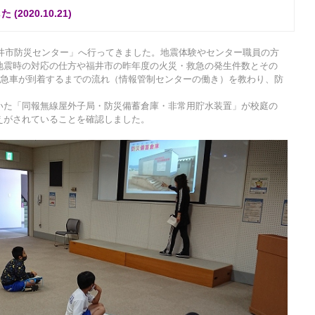
020.10.21)
福井市防災センター」へ行ってきました。地震体験やセンター職員の方
地震時の対応の仕方や福井市の昨年度の火災・救急の発生件数とその
救急車が到着するまでの流れ（情報管制センターの働き）を教わり、防
いた「同報無線屋外子局・防災備蓄倉庫・非常用貯水装置」が校庭の
えがされていることを確認しました。