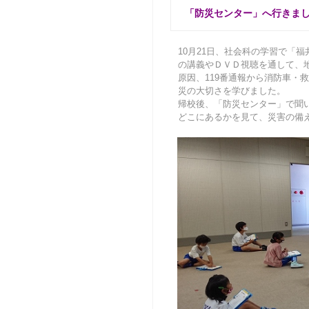
「防災センター」へ行きました (2
10月21日、社会科の学習で「
の講義やＤＶＤ視聴を通して、
原因、119番通報から消防車・
災の大切さを学びました。
帰校後、「防災センター」で聞
どこにあるかを見て、災害の備