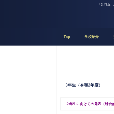
「足羽山」
Top
学校紹介
3年生（令和2年度）
２年生に向けての発表（総合的学習