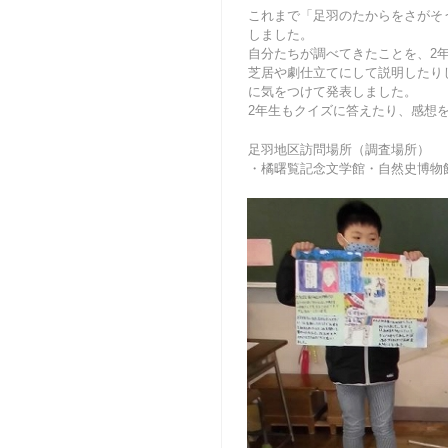
これまで「足羽のたからをさがそ
しました。
自分たちが調べてきたことを、2
芝居や劇仕立てにして説明したり
に気をつけて発表しました。
2年生もクイズに答えたり、感想
足羽地区訪問場所（調査場所）
・橘曙覧記念文学館・自然史博物