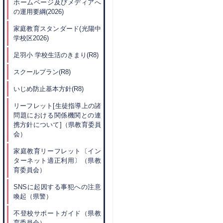
ホームページ及びメディアへ
の運用要綱(2026)
家庭教育スタンダード(光陽中
学校区2026)
足羽小 学校生活のきまり(R8)
スクールプラン(R8)
いじめ防止基本方針(R8
)
リーフレット[生徒指導上の諸
問題における関係機関との連
携方針について]（県教育委員
会）
家庭教育リーフレット〔イン
ターネット適正利用〕（県教
育委員会）
SNSに起因する事犯への注意
喚起（県警）
不登校サポートガイド（県教
育委員会）