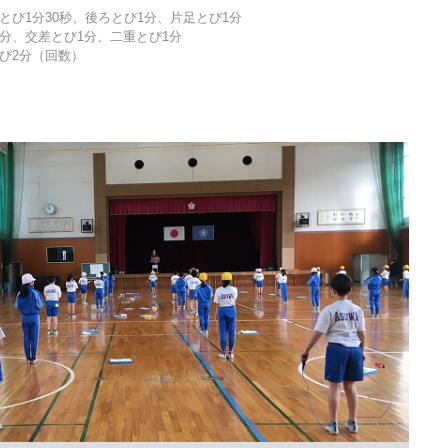
とび1分30秒、後ろとび1分、片足とび1分
分、交差とび1分、二重とび1分
び2分（回数）