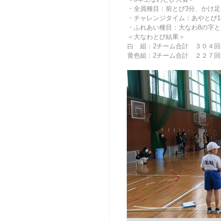
・全員種目：前とび3分、かけ足
・チャレンジタイム：あやとび1
・ふれあい種目：大なわ8の字と
＜大なわとび結果＞
白 組：2チーム合計 ３０４回
黄色組：2チーム合計 ２２７回