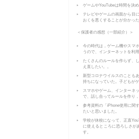
ゲームやYouTubeは時間を
テレビやゲームの画面から目
おくを悪くすることが分かっ
＜保護者の感想（一部紹介）＞
今の時代は，ゲーム機やスマ
うので、インターネットを利
たくさんのルールを作らず、
え直したい。。
新型コロナウイルスのことも
持ちになっていた。子どもが
スマホやゲーム、インターネ
で、話し合ってルールを作り
参考資料の「iPhone使用
たいと思いました。
学校が休校になって、正直Yo
に使えるところに恐ろしさが
す。