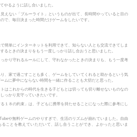
決めてやるように話し合いました。
に見えない「ブルーライト」というものが出て、長時間やっていると目の
たので、毎日決まった時間だけゲームをしたいです。
ホで簡単にインターネットを利用できて、知らない人とも交流できてしま
用するときの決まりをもう一度しっかり話し合おうと思いました。
しっかり守れるルールにして、守れなかったときの決まりも、もう一度考
あり、家で過ごすことも多く、ゲームをしていてくれると助かるという気
ゲームに夢中にならない時間を一緒に作ることも大切だと思った。
ットはこれからの時代を生きる子どもとは切っても切り離せないものなの
，しっかり見守っていきたいです。
に関する１８の約束」は、子どもに携帯を持たせることになった際に参考にし
uTubeや無料ゲームのやりすぎで、生活のリズムが崩れていました。自由
あることを教えていただいて、話し合うことができ、よかったと思いま