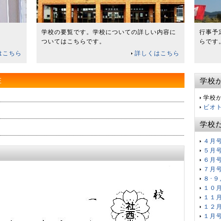
学校の要覧です。学校についての詳しい内容に
行事予
ついてはこちらです。
らです
はこちら
詳しくはこちら
在
学校
学校
ビオ
学校
４月
５月
６月
７月
８･９
１０
１１
１２
１月