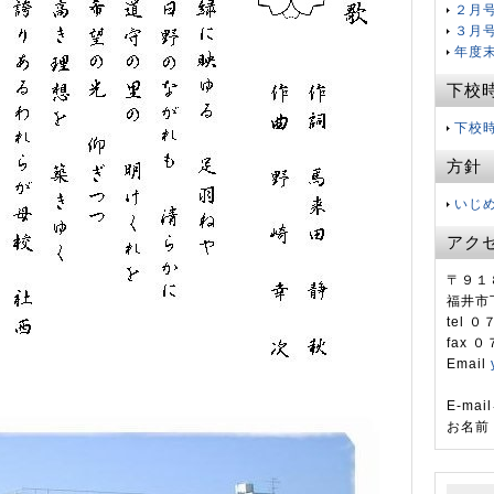
２月
３月
年度
下校
下校
方針
いじめ
アク
〒９１
福井市
tel 
fax 
Email
E-m
お名前