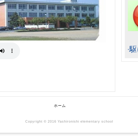
駆
"
ホーム
Copyright © 2016 Yashironishi elementary school