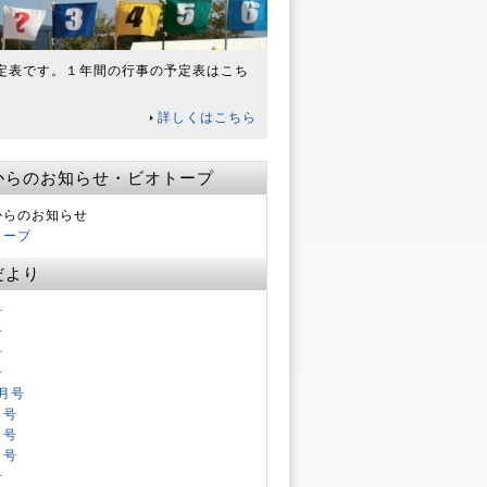
定表です。１年間の行事の予定表はこち
。
詳しくはこちら
からのお知らせ・ビオトープ
からのお知らせ
トープ
だより
号
号
号
号
月号
月号
月号
月号
号