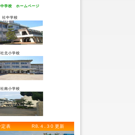
小中学校 ホームページ
社中学校
社北小学校
社南小学校
予定表 R8.４.３0 更新