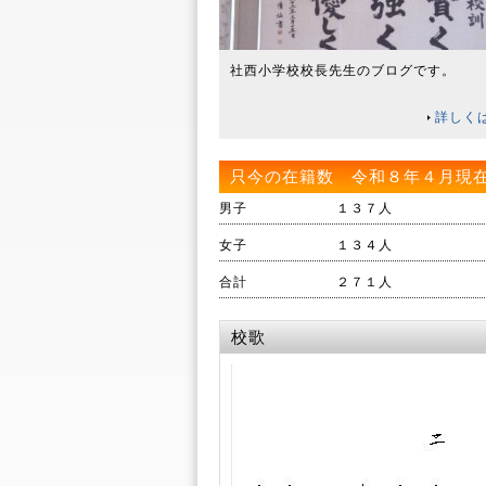
社西小学校校長先生のブログです。
詳しく
只今の在籍数 令和８年４月現
男子
１３７人
女子
１３４人
合計
２７１人
校歌