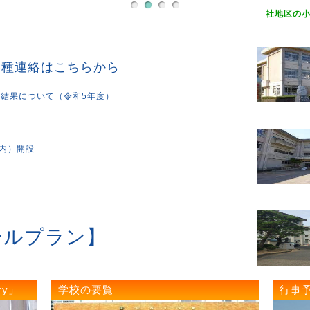
社地区の
各種連絡はこちらから
結果について（令和5年度）
９
内）開設
ールプラン】
ry」
学校の要覧
行事