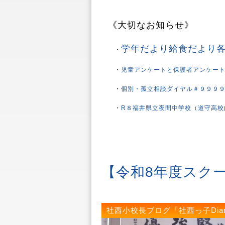
《大切なお知らせ》
学年だより給食だより
・
・
児童アンケートと保護者アンケート
・
個別・孤立相談ダイヤル＃９９９
・
R８福井県立夜間中学校（道守高校
【令和8年度スク
社西小校長ブログ「社西っ子Dia