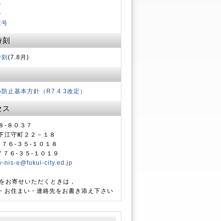
号
号
末号
時刻
時刻
(7.8月)
防止基本方針（R7.4.3改定）
セス
８-８０３７
下江守町２２－１８
０７７６-３５-１０１８
０７７６-３５-１０１９
y-nis-e@fukui-city.ed.jp
ailをお寄せいただくときは，
・お住まい・連絡先をお書き添え下さい