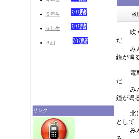
５年生
校
６年生
吹く
だ
３組
みん
鐘が鳴
電車
だ
みん
鐘が鳴
リンク
北に
として
みんな
る