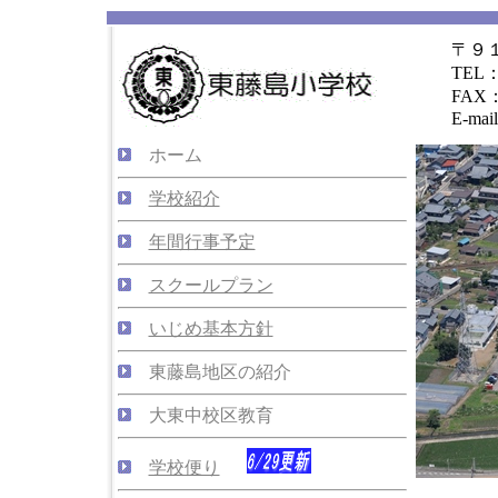
〒９１０
TEL：
FAX：
E-mail h-f
ホーム
学校紹介
年間行事予定
スクールプラン
いじめ基本方針
東藤島地区の紹介
大東中校区教育
学校便り