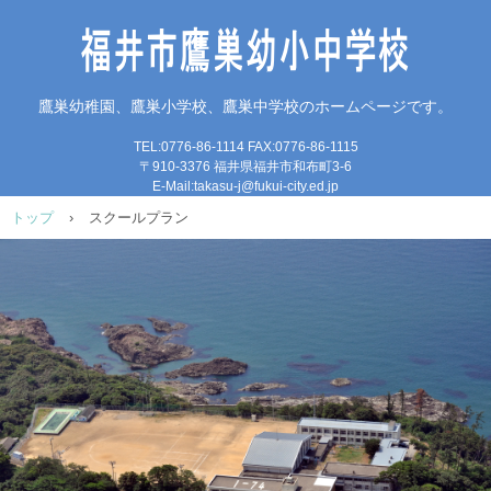
毎日元気！たかすのがっ
鷹巣幼稚園、鷹巣小学校、鷹巣中学校のホームページです。
こう
TEL:0776-86-1114 FAX:0776-86-1115
〒910-3376 福井県福井市和布町3-6
E-Mail:takasu-j@fukui-city.ed.jp
トップ
›
スクールプラン